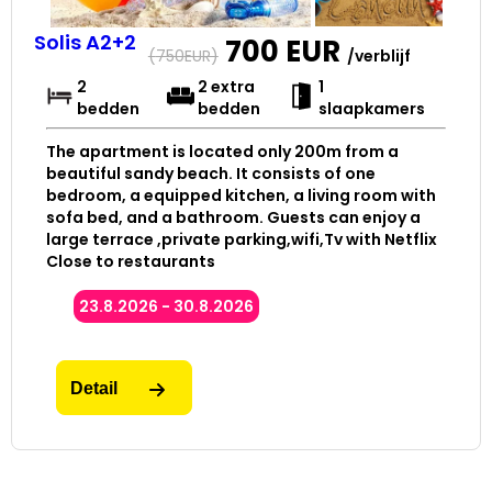
Solis A2+2
700
EUR
(
750
EUR)
/verblijf
2
2 extra
1
bedden
bedden
slaapkamers
The apartment is located only 200m from a
beautiful sandy beach. It consists of one
bedroom, a equipped kitchen, a living room with
sofa bed, and a bathroom. Guests can enjoy a
large terrace ,private parking,wifi,Tv with Netflix
Close to restaurants
23.8.2026 - 30.8.2026
Detail