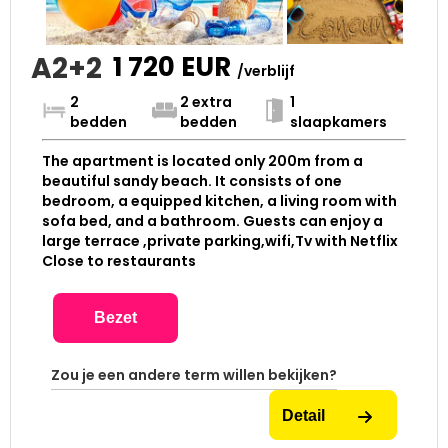
A2+2
1 720
EUR
/verblijf
2
2 extra
1
bedden
bedden
slaapkamers
The apartment is located only 200m from a
beautiful sandy beach. It consists of one
bedroom, a equipped kitchen, a living room with
sofa bed, and a bathroom. Guests can enjoy a
large terrace ,private parking,wifi,Tv with Netflix
Close to restaurants
Bezet
Zou je een andere term willen bekijken?
Detail