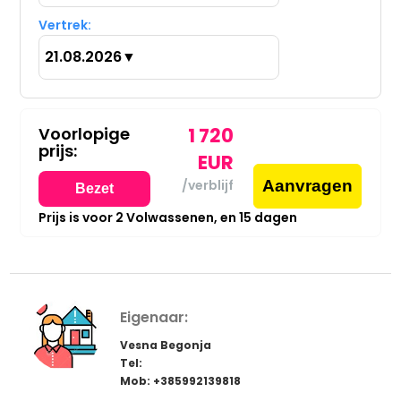
Vertrek:
21.08.2026
▼
Voorlopige
1 720
prijs:
EUR
Aanvragen
/verblijf
Bezet
Prijs is voor
2
Volwassenen,
en
15
dagen
Eigenaar:
Vesna Begonja
Tel:
Mob: +385992139818