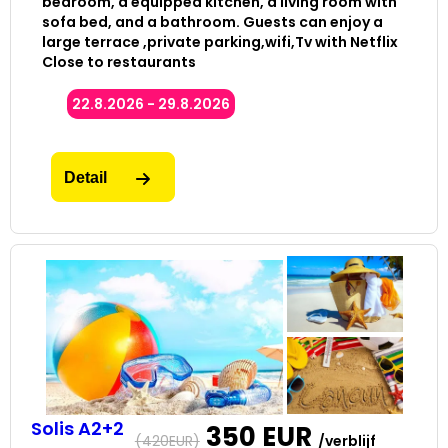
bedroom, a equipped kitchen, a living room with
sofa bed, and a bathroom. Guests can enjoy a
large terrace ,private parking,wifi,Tv with Netflix
Close to restaurants
22.8.2026 - 29.8.2026
Detail
Solis A2+2
350
EUR
(
420
EUR)
/verblijf