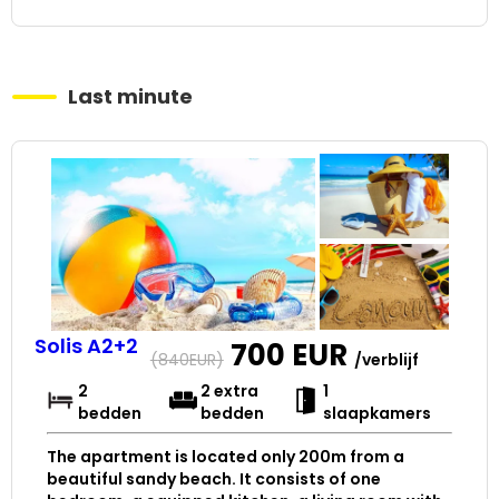
Last minute
Solis A2+2
700
EUR
(
840
EUR)
/verblijf
2
2 extra
1
bedden
bedden
slaapkamers
The apartment is located only 200m from a
beautiful sandy beach. It consists of one