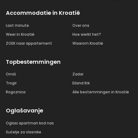
Accommodatie in Kroatië
Last minute
Over ons
Weer in Kroatië
Hoe werkt het?
ZOEK naar appartement
Waarom Kroatië
Topbestemmingen
Omiš
Zadar
Trogir
Eiland Krk
Rogoznica
Alle bestemmingen in Kroatië
Oglašavanje
Oglasi apartman kod nas
Sučelje za vlasnike