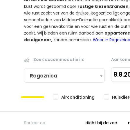
kust wordt gezoomd door
rustige kiezelstranden
wie rust zoekt ver van de drukte. Rogoznica ligt on
schoonheden van Midden-Dalmatië gemakkelijk berei
voor een gezinsvakantie en voor wie rust en de aut
zoekt. Wij bieden een ruim aanbod aan
appartemen
de eigenaar
, zonder commissie.
Weer in Rogoznic
Zoek accommodatie in:
Aankoms
8.8.2
Rogoznica
Airconditioning
Huisdie
Sorteer op
dicht bij de zee