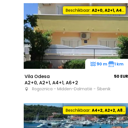
Beschikbaar:
A2+0, A2+1, A4+1, A6+2
90 m
1 km
Vila Odesa
50 EUR
A2+0, A2+1, A4+1, A6+2
Rogoznica - Midden-Dalmatië - Šibenik
Beschikbaar:
A4+2, A2+2, A8+2, A6+2