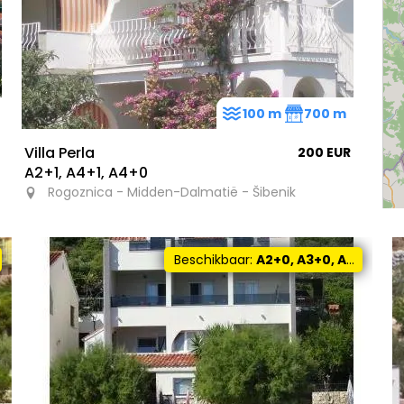
100 m
700 m
Villa Perla
200 EUR
A2+1, A4+1, A4+0
Rogoznica - Midden-Dalmatië - Šibenik
Beschikbaar:
A2+0, A3+0, A4+0