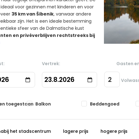
, ideaal voor gezinnen met kinderen en voor
geveer
35 km van Šibenik
, vanwaar andere
kbaar zijn. Het is een ideale bestemming
hentieke sfeer van de Dalmatische kust
ten en privéverblijven rechtstreeks bij
a
t:
Vertrek:
Gasten e
026
23.8.2026
Volwas
ren toegestaan
Balkon
Beddengoed
nabij het stadscentrum
lagere prijs
hogere prijs