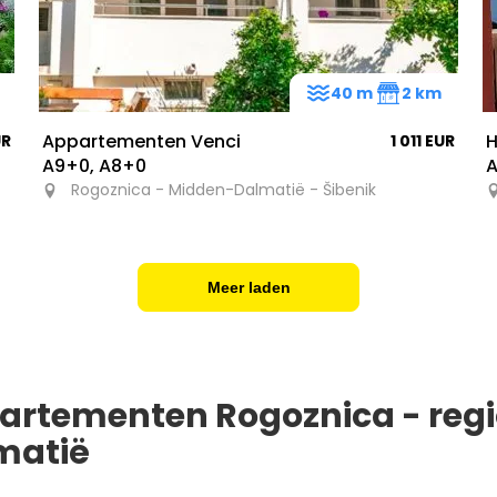
40 m
2 km
Appartementen Venci
H
UR
1 011 EUR
A9+0, A8+0
Rogoznica - Midden-Dalmatië - Šibenik
Meer laden
artementen Rogoznica - reg
matië