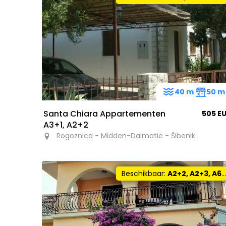
40 m
50 m
Santa Chiara Appartementen
505 E
A3+1, A2+2
Rogoznica - Midden-Dalmatië - Šibenik
Beschikbaar:
A2+2, A2+3, A6+2