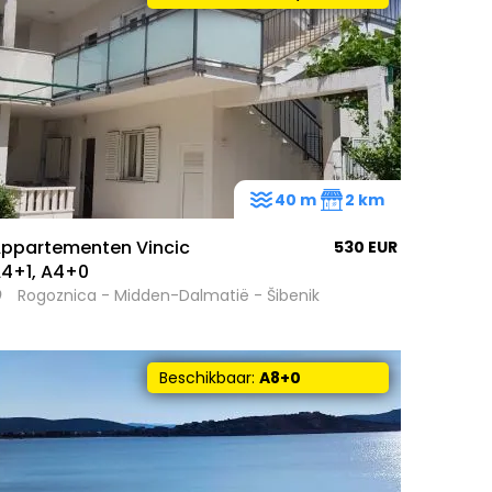
40 m
2 km
ppartementen Vincic
530 EUR
4+1, A4+0
141
Rogoznica - Midden-Dalmatië - Šibenik
Beschikbaar:
A8+0