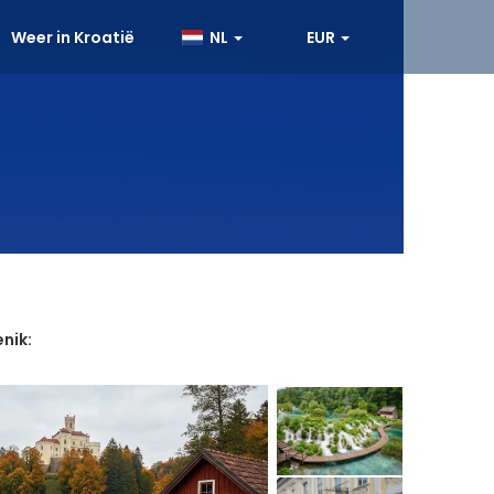
Weer in Kroatië
NL
EUR
enik: