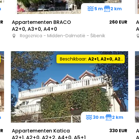
m
5 m
2 km
Appartementen BRACO
A
UR
260 EUR
A2+0, A3+0, A4+0
A
Rogoznica - Midden-Dalmatië - Šibenik
Beschikbaar:
A2+1, A2+0, A2+2, A4+0, A5+1
m
30 m
2 km
Appartementen Katica
A
UR
330 EUR
A2+1, A2+0, A2+2, A4+0, A5+1
A