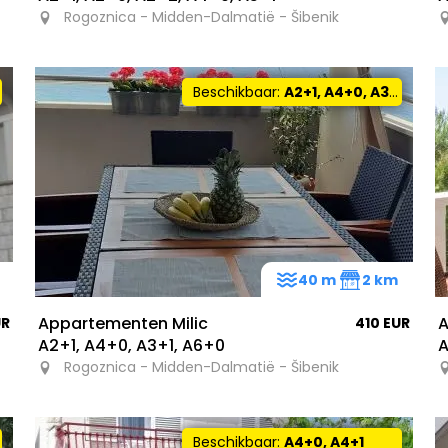
Rogoznica - Midden-Dalmatië - Šibenik
Beschikbaar:
A2+1, A4+0, A3+1, A6+0
40 m
2 km
Appartementen Milic
A
UR
410 EUR
A2+1, A4+0, A3+1, A6+0
Rogoznica - Midden-Dalmatië - Šibenik
Beschikbaar:
A4+0, A4+1