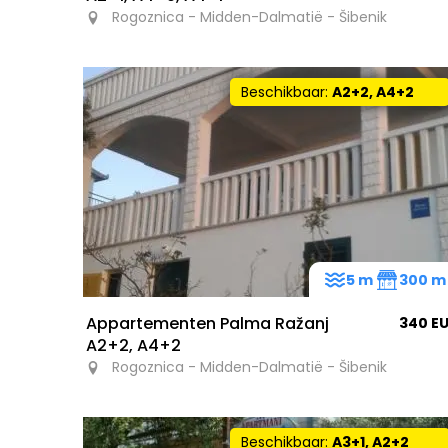
Rogoznica - Midden-Dalmatië - Šibenik
Beschikbaar:
A2+2, A4+2
5 m
300 m
Appartementen Palma Ražanj
340 E
A2+2, A4+2
Rogoznica - Midden-Dalmatië - Šibenik
Beschikbaar:
A3+1, A2+2