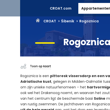
CROAT.com
Appartemente
CROAT
Šibenik
Rogoznica
Rogoznic
Toon op kaart
Rogoznica is een
pittoresk vissersdorp en een v
Adriatische kust
, gelegen in Midden-Dalmatië tusse
om zijn unieke natuurfenomeen – het
hartvormig
ook wel het Drakenoog noemt, en waarvan het zoute
van het centrum ligt de beschermde baai
Soline
me
van rustig zwemmen. De jachthaven van Rogoznica
uit de hele wereld
aan, wat het dorp een levendig 