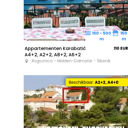
150 - 500
150
m
m
Appartementen Karabatić
110 EUR
A4+2, A2+2, A8+2, A6+2
Rogoznica - Midden-Dalmatië - Šibenik
Beschikbaar:
A2+2, A4+0