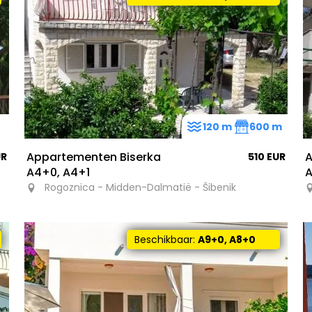
120 m
600 m
Appartementen Biserka
A
UR
510 EUR
A4+0, A4+1
A
Rogoznica - Midden-Dalmatië - Šibenik
Beschikbaar:
A9+0, A8+0