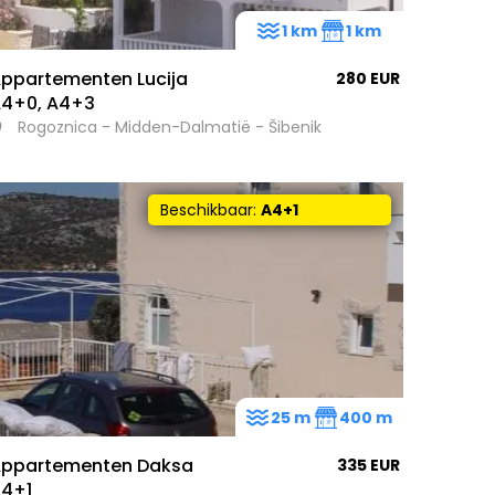
1 km
1 km
ppartementen Lucija
280 EUR
4+0, A4+3
Rogoznica - Midden-Dalmatië - Šibenik
Beschikbaar:
A4+1
25 m
400 m
ppartementen Daksa
335 EUR
4+1