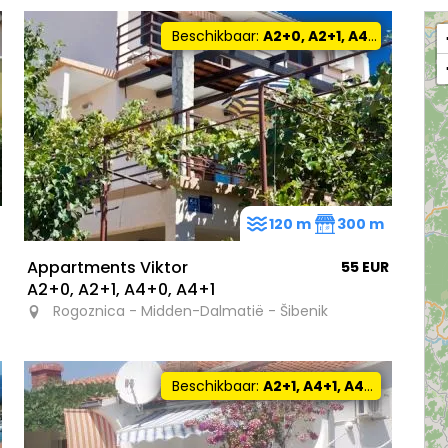
Beschikbaar:
A2+0, A2+1, A4+0, A4+1
120 m
300 m
Appartments Viktor
55 EUR
A2+0, A2+1, A4+0, A4+1
Rogoznica - Midden-Dalmatië - Šibenik
Beschikbaar:
A2+1, A4+1, A4+0