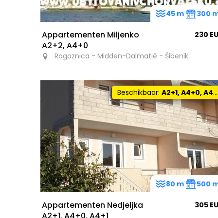
45 m
300 
Appartementen Miljenko
230 E
A2+2, A4+0
Rogoznica - Midden-Dalmatië - Šibenik
Beschikbaar:
A2+1, A4+0, A4+1
80 m
500 
Appartementen Nedjeljka
305 E
A2+1, A4+0, A4+1