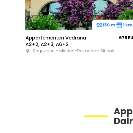
180 m
1 km
Appartementen Vedrana
675 E
A2+2, A2+3, A6+2
Rogoznica - Midden-Dalmatië - Šibenik
App
Dal