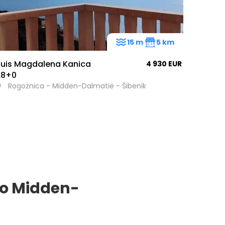
15 m
5 km
uis Magdalena Kanica
4 930 EUR
A8+0
Rogoznica - Midden-Dalmatië - Šibenik
io Midden-