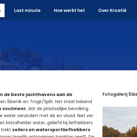
n
Last minute
Hoe werkt het
Over Kroatië
a
Fotogalerij Šib
an de beste jachthavens aan de
n Šibenik en Trogir/Split. Het staat bekend
e zoutmeer
, dat de plaatselijke bevolking
 water verandert met eb en vloed. Niet ver
t kristalhelder water, geliefd bij liefhebbers
 trekt
zeilers en watersportliefhebbers
maar tegelijk ontspannen karakter geeft. De