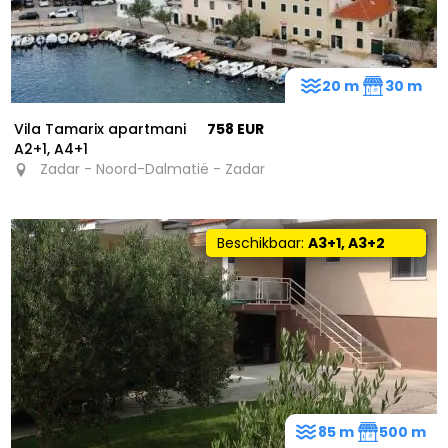
20 m
30 m
Vila Tamarix apartmani
758 EUR
A2+1, A4+1
Zadar - Noord-Dalmatië - Zadar
Beschikbaar:
A3+1, A3+2
85 m
500 m