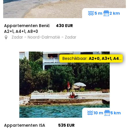
5 m
2 km
Appartementen Benić
430 EUR
A2+1, A4+1, A8+0
Zadar - Noord-Dalmatië - Zadar
Beschikbaar:
A2+0, A3+1, A4+0, A6+4
10 m
5 km
Appartementen ISA
535 EUR