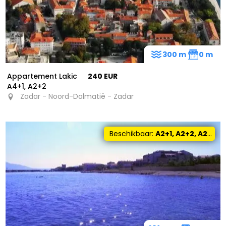
300 m
0 m
Appartement Lakic
240 EUR
A4+1, A2+2
Zadar - Noord-Dalmatië - Zadar
Beschikbaar:
A2+1, A2+2, A2+0, A4+2