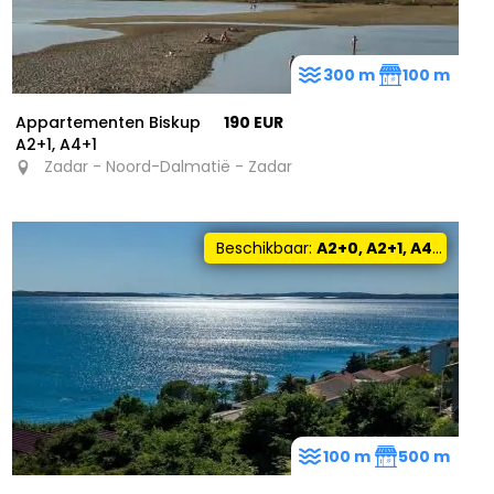
300 m
100 m
Appartementen Biskup
190 EUR
A2+1, A4+1
Zadar - Noord-Dalmatië - Zadar
Beschikbaar:
A2+0, A2+1, A4+0, A5+0
100 m
500 m