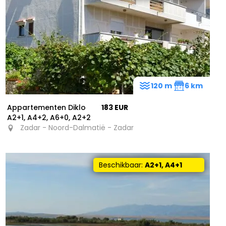
120 m
6 km
Appartementen Diklo
183 EUR
A2+1, A4+2, A6+0, A2+2
Zadar - Noord-Dalmatië - Zadar
Beschikbaar:
A2+1, A4+1