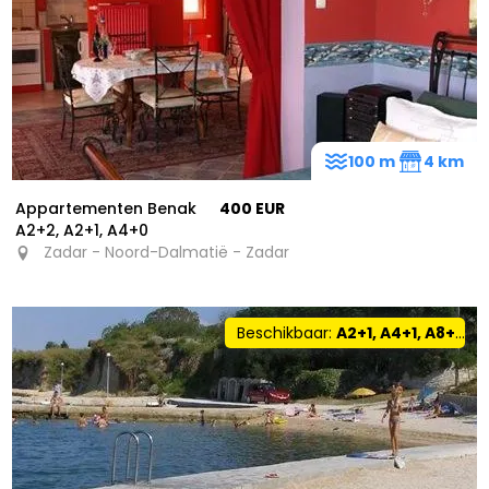
100 m
4 km
Appartementen Benak
400 EUR
A2+2, A2+1, A4+0
Zadar - Noord-Dalmatië - Zadar
Beschikbaar:
A2+1, A4+1, A8+0