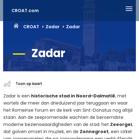
CROAT.com
CROAT
Zadar
Zadar
Zadar
Toon op kaart
Zadar is een
historische stad in Noord-Dalmatië
, met
wortels die meer dan drieduizend jaar teruggaan en waar
het Romeinse forum en de kerk van Sint-Donatus nog altijd
staan. Aan de zeepromenade wachten de beroemdste
moderne bezienswaardigheden van de stad: het
Zeeorgel
,
dat golven omzet in muziek, en de
Zonnegroet
, een cirkel
van zonnepanelen die na zonsondergang een verbluffende