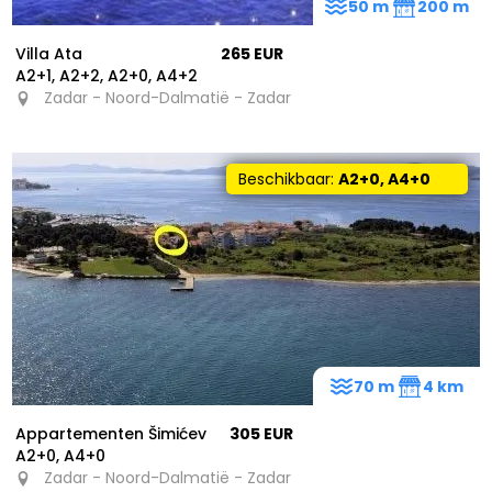
50 m
200 m
Villa Ata
265 EUR
A2+1, A2+2, A2+0, A4+2
Zadar - Noord-Dalmatië - Zadar
Beschikbaar:
A2+0, A4+0
70 m
4 km
Appartementen Šimićev
305 EUR
A2+0, A4+0
Zadar - Noord-Dalmatië - Zadar