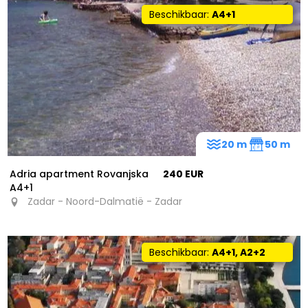
Beschikbaar:
A4+1
20 m
50 m
Adria apartment Rovanjska
240 EUR
A4+1
Zadar - Noord-Dalmatië - Zadar
Beschikbaar:
A4+1, A2+2