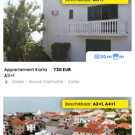
31
20 m
m
Appartement Karla
730 EUR
A11+1
Zadar - Noord-Dalmatië - Zadar
Beschikbaar:
A2+1, A4+1