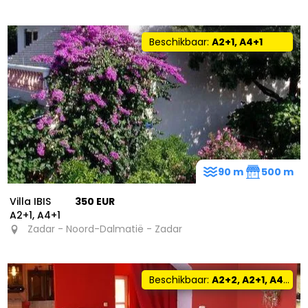
Beschikbaar:
A2+1, A4+1
90 m
500 m
Villa IBIS
350 EUR
A2+1, A4+1
Zadar - Noord-Dalmatië - Zadar
Beschikbaar:
A2+2, A2+1, A4+0