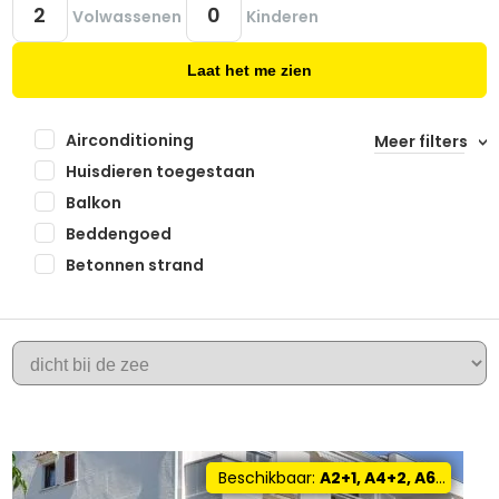
Volwassenen
Kinderen
Laat het me zien
Airconditioning
Meer filters
Huisdieren toegestaan
Balkon
Beddengoed
Betonnen strand
+
ZADAR
−
Beschikbaar:
A2+1, A4+2, A6+0, A2+2