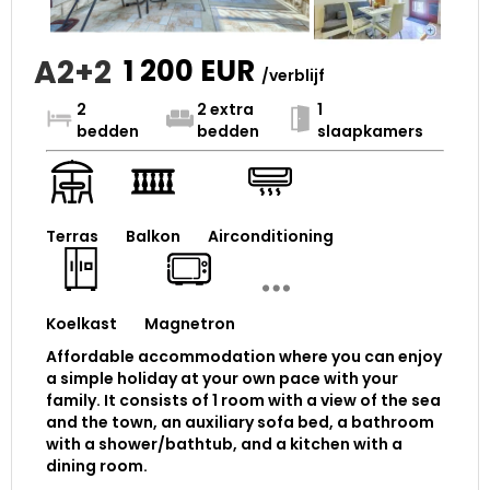
A2+2
1 200
EUR
/verblijf
2
2 extra
1
bedden
bedden
slaapkamers
Terras
Balkon
Airconditioning
Koelkast
Magnetron
Affordable accommodation where you can enjoy
a simple holiday at your own pace with your
family. It consists of 1 room with a view of the sea
and the town, an auxiliary sofa bed, a bathroom
with a shower/bathtub, and a kitchen with a
dining room.