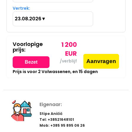
Vertrek:
23.08.2026
▼
Voorlopige
1 200
prijs:
EUR
Aanvragen
/verblijf
Bezet
Prijs is voor
2
Volwassenen,
en
15
dagen
Eigenaar:
Stipe Aničić
Tel: +38521648101
Mob: +385 95 895 06 26