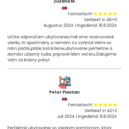
Zuzana M.
Fantastisch!
Verbleef in A6+0
Augustus 2024 | Ingediend: 16.8.2024
Určite odporúčam ubytovanie,mali sme rezervované
všetky tri apartmány a nemám čo vytknúť.Velmi sa
nám páčilo,pláže boli krásne,ubytovanie perfektne a
domáci užastný ľudia, pripravili Nám večeru.Ďakujeme
Vám za krásny pobyt.
Peter Plavčan
Fantastisch!
Verbleef in A2+2
Juli 2024 | Ingediend: 8.8.2024
Perfektné ubytovanie so všetkým komfortom, ktorý