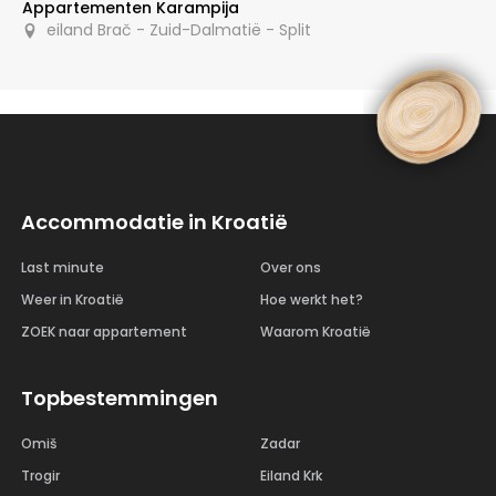
Appartementen Karampija
eiland Brač - Zuid-Dalmatië - Split
Accommodatie in Kroatië
Last minute
Over ons
Weer in Kroatië
Hoe werkt het?
ZOEK naar appartement
Waarom Kroatië
Topbestemmingen
Omiš
Zadar
Trogir
Eiland Krk